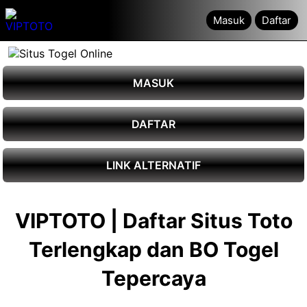
Masuk
Daftar
MASUK
DAFTAR
LINK ALTERNATIF
VIPTOTO | Daftar Situs Toto
Terlengkap dan BO Togel
Tepercaya