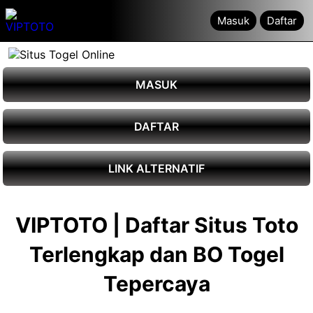
Masuk
Daftar
MASUK
DAFTAR
LINK ALTERNATIF
VIPTOTO | Daftar Situs Toto
Terlengkap dan BO Togel
Tepercaya