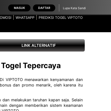
MASUK
DAFTAR
Lupa Kata Sandi
OMOSI
WHATSAPP
PREDIKSI TOGEL VIPTOTO
LINK ALTERNATIF
 Togel Tepercaya
 Di VIPTOTO menawarkan kenyamanan dan
 bonus dan promo menarik, oleh karena itu
 dan melakukan taruhan kapan saja. Selain
emain dengan memberikan sistem keamanan
di VIPTOTO.