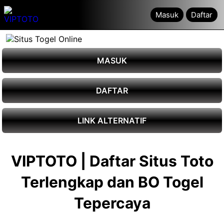
Masuk
Daftar
MASUK
DAFTAR
LINK ALTERNATIF
VIPTOTO | Daftar Situs Toto
Terlengkap dan BO Togel
Tepercaya