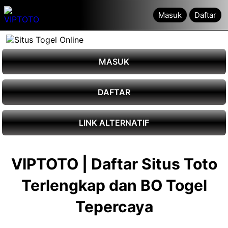
Masuk
Daftar
MASUK
DAFTAR
LINK ALTERNATIF
VIPTOTO | Daftar Situs Toto
Terlengkap dan BO Togel
Tepercaya