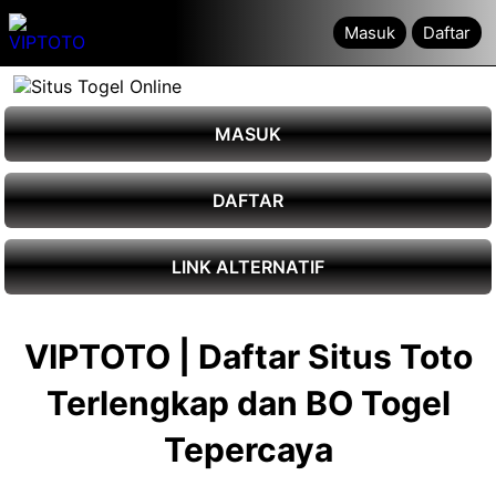
Masuk
Daftar
MASUK
DAFTAR
LINK ALTERNATIF
VIPTOTO | Daftar Situs Toto
Terlengkap dan BO Togel
Tepercaya