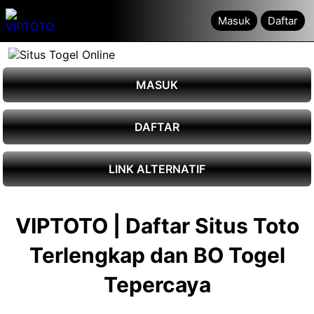
Masuk
Daftar
MASUK
DAFTAR
LINK ALTERNATIF
VIPTOTO | Daftar Situs Toto
Terlengkap dan BO Togel
Tepercaya