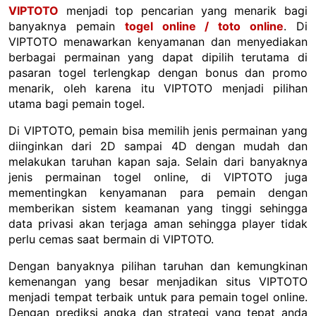
VIPTOTO
menjadi top pencarian yang menarik bagi
banyaknya pemain
togel online / toto online
. Di
VIPTOTO menawarkan kenyamanan dan menyediakan
berbagai permainan yang dapat dipilih terutama di
pasaran togel terlengkap dengan bonus dan promo
menarik, oleh karena itu VIPTOTO menjadi pilihan
utama bagi pemain togel.
Di VIPTOTO, pemain bisa memilih jenis permainan yang
diinginkan dari 2D sampai 4D dengan mudah dan
melakukan taruhan kapan saja. Selain dari banyaknya
jenis permainan togel online, di VIPTOTO juga
mementingkan kenyamanan para pemain dengan
memberikan sistem keamanan yang tinggi sehingga
data privasi akan terjaga aman sehingga player tidak
perlu cemas saat bermain di VIPTOTO.
Dengan banyaknya pilihan taruhan dan kemungkinan
kemenangan yang besar menjadikan situs VIPTOTO
menjadi tempat terbaik untuk para pemain togel online.
Dengan prediksi angka dan strategi yang tepat anda