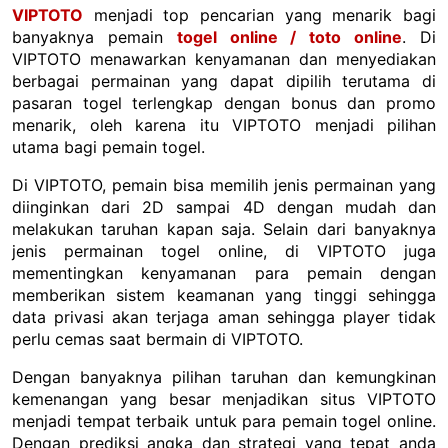
VIPTOTO
menjadi top pencarian yang menarik bagi
banyaknya pemain
togel online / toto online
. Di
VIPTOTO menawarkan kenyamanan dan menyediakan
berbagai permainan yang dapat dipilih terutama di
pasaran togel terlengkap dengan bonus dan promo
menarik, oleh karena itu VIPTOTO menjadi pilihan
utama bagi pemain togel.
Di VIPTOTO, pemain bisa memilih jenis permainan yang
diinginkan dari 2D sampai 4D dengan mudah dan
melakukan taruhan kapan saja. Selain dari banyaknya
jenis permainan togel online, di VIPTOTO juga
mementingkan kenyamanan para pemain dengan
memberikan sistem keamanan yang tinggi sehingga
data privasi akan terjaga aman sehingga player tidak
perlu cemas saat bermain di VIPTOTO.
Dengan banyaknya pilihan taruhan dan kemungkinan
kemenangan yang besar menjadikan situs VIPTOTO
menjadi tempat terbaik untuk para pemain togel online.
Dengan prediksi angka dan strategi yang tepat anda