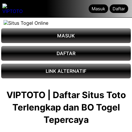
Masuk
Daftar
MASUK
DAFTAR
LINK ALTERNATIF
VIPTOTO | Daftar Situs Toto
Terlengkap dan BO Togel
Tepercaya