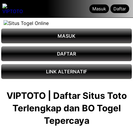
Masuk
Daftar
MASUK
DAFTAR
LINK ALTERNATIF
VIPTOTO | Daftar Situs Toto
Terlengkap dan BO Togel
Tepercaya